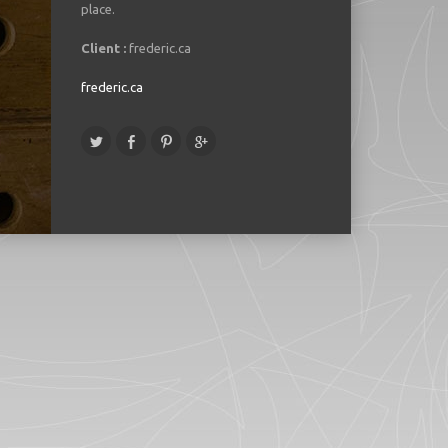
place.
Client :
frederic.ca
frederic.ca