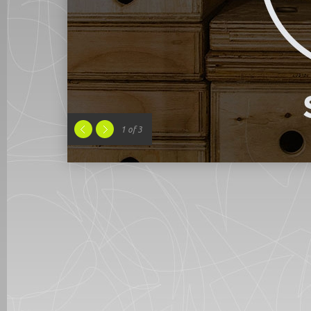
1
of 3