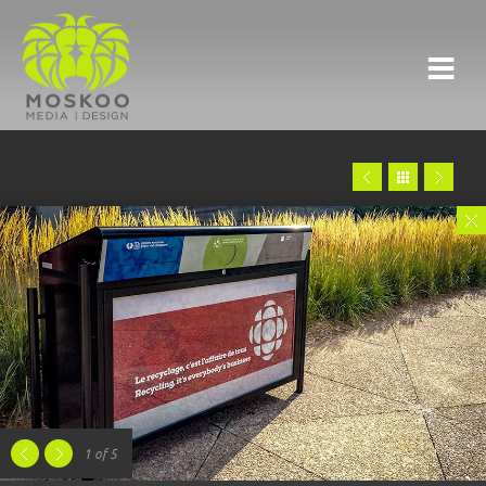
1
of 5