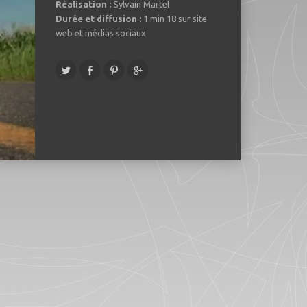
Réalisation :
Sylvain Martel
Durée et diffusion :
1 min 18 sur site
web et médias sociaux